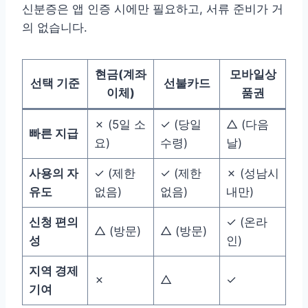
신분증은 앱 인증 시에만 필요하고, 서류 준비가 거
의 없습니다.
현금(계좌
모바일상
선택 기준
선불카드
이체)
품권
✗ (5일 소
✓ (당일
△ (다음
빠른 지급
요)
수령)
날)
사용의 자
✓ (제한
✓ (제한
✗ (성남시
유도
없음)
없음)
내만)
신청 편의
✓ (온라
△ (방문)
△ (방문)
성
인)
지역 경제
✗
△
✓
기여