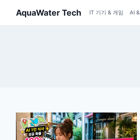
Skip
AquaWater Tech
to
IT 기기 & 게임
AI
content