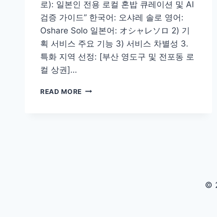
로): 일본인 전용 로컬 혼밥 큐레이션 및 AI
검증 가이드” 한국어: 오샤레 솔로 영어:
Oshare Solo 일본어: オシャレソロ 2) 기
획 서비스 주요 기능 3) 서비스 차별성 3.
특화 지역 선정: [부산 영도구 및 전포동 로
컬 상권]…
『2026
READ MORE
관
광
데
이
터
활
용
공
모
© 
전』
공
모