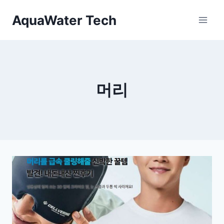
Skip
AquaWater Tech
to
content
머리