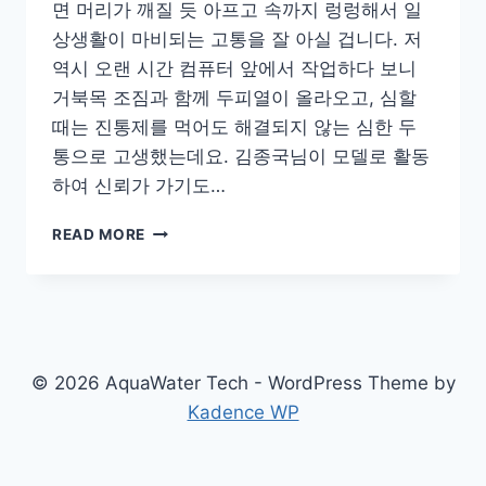
면 머리가 깨질 듯 아프고 속까지 렁렁해서 일
상생활이 마비되는 고통을 잘 아실 겁니다. 저
역시 오랜 시간 컴퓨터 앞에서 작업하다 보니
거북목 조짐과 함께 두피열이 올라오고, 심할
때는 진통제를 먹어도 해결되지 않는 심한 두
통으로 고생했는데요. 김종국님이 모델로 활동
하여 신뢰가 가기도…
머
READ MORE
리
두
통
싹
날
려
© 2026 AquaWater Tech - WordPress Theme by
버
Kadence WP
리
는!
셀
버