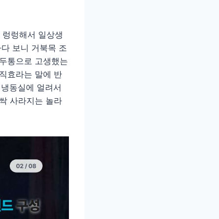
 렁렁해서 일상생
하다 보니 거북목 조
 두통으로 고생했는
 직효라는 말에 반
 냉동실에 얼려서
 싹 사라지는 놀라