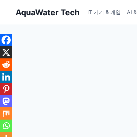
Skip
AquaWater Tech
to
IT 기기 & 게임
AI
content