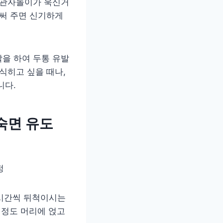
 관자놀이가 욱신거
러써 주면 신기하게
을 하여 두통 유발
식히고 싶을 때나,
니다.
숙면 유도
3시간씩 뒤척이시는
 정도 머리에 얹고