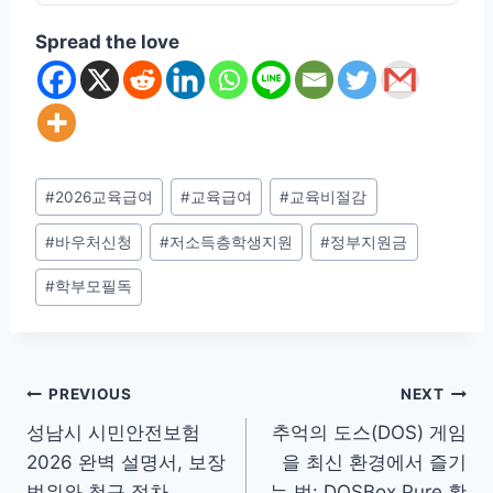
Spread the love
Post
#
2026교육급여
#
교육급여
#
교육비절감
Tags:
#
바우처신청
#
저소득층학생지원
#
정부지원금
#
학부모필독
Post
PREVIOUS
NEXT
성남시 시민안전보험
추억의 도스(DOS) 게임
navigation
2026 완벽 설명서, 보장
을 최신 환경에서 즐기
범위와 청구 절차
는 법: DOSBox Pure 활