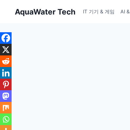
Skip
AquaWater Tech
to
IT 기기 & 게임
AI
content