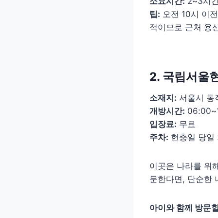
소요시간:
2~3시
팁:
오전 10시 이
적이므로 근처 용산
2. 국립서울
소재지:
서울시 동작
개방시간:
06:00~
입장료:
무료
주차:
현충일 당일 
이곳은 나라를 위해
문한다면, 단순한 
아이와 함께 방문할