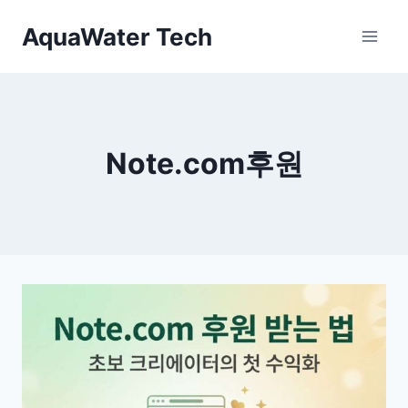
Skip
AquaWater Tech
to
content
Note.com후원