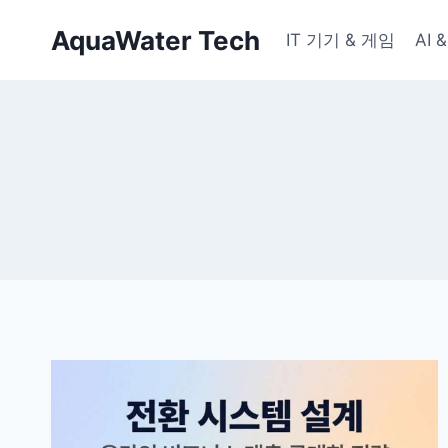
Skip
AquaWater Tech
to
IT 기기 & 게임
AI
content