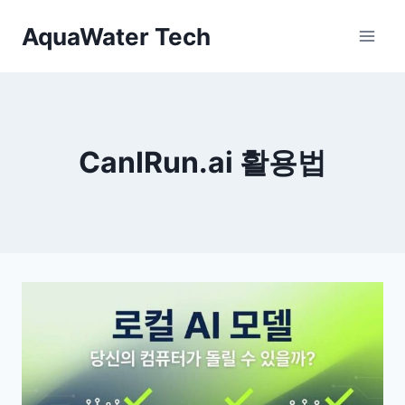
Skip
AquaWater Tech
to
content
CanIRun.ai 활용법