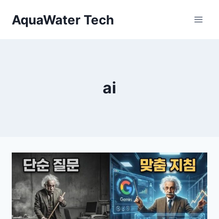
Skip
AquaWater Tech
to
content
ai