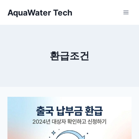
Skip
AquaWater Tech
to
content
환급조건