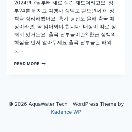
2024년 7월부터 새로 생긴 제도더라고요. 정
부24를 뒤지고 여행사 상담도 받으면서 이 정
책을 정리해봤어요. 혹시 당신도 올해 출국 예
정이라면, 꼭 읽어봐야 합니다. 대상이 따로 정
해져 있거든요. 출국 납부금이란? 환급 정책의
핵심을 먼저 알아두세요 출국 납부금은 해외
로…
출
READ MORE
국
납
부
금
환
급
© 2026 AquaWater Tech - WordPress Theme by
2024
Kadence WP
년
대
상
자