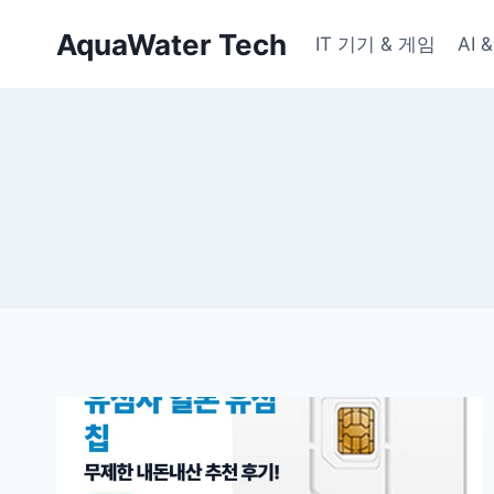
Skip
AquaWater Tech
to
IT 기기 & 게임
AI
content