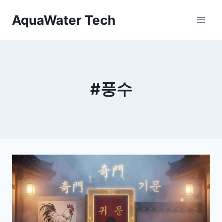
Skip
AquaWater Tech
to
content
#풍수