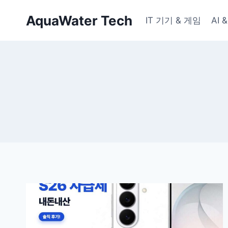
Skip
AquaWater Tech
to
IT 기기 & 게임
AI
content