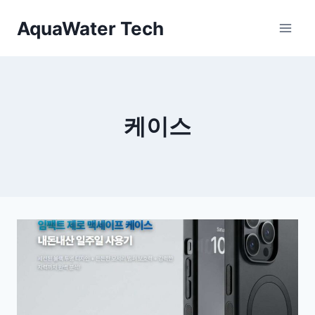
Skip
AquaWater Tech
to
content
케이스