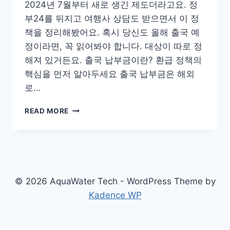
2024년 7월부터 새로 생긴 제도더라고요. 정
부24를 뒤지고 여행사 상담도 받으면서 이 정
책을 정리해봤어요. 혹시 당신도 올해 출국 예
정이라면, 꼭 읽어봐야 합니다. 대상이 따로 정
해져 있거든요. 출국 납부금이란? 환급 정책의
핵심을 먼저 알아두세요 출국 납부금은 해외
로…
출
READ MORE
국
납
부
금
환
급
© 2026 AquaWater Tech - WordPress Theme by
2024
Kadence WP
년
대
상
자