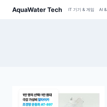
Skip
AquaWater Tech
to
IT 기기 & 게임
AI
content