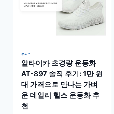
쿠파스
알타이카 초경량 운동화
AT-897 솔직 후기: 1만 원
대 가격으로 만나는 가벼
운 데일리 헬스 운동화 추
천