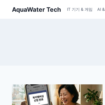
Skip
AquaWater Tech
to
IT 기기 & 게임
AI
content