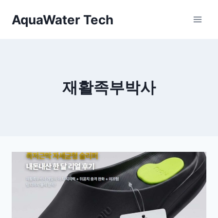
Skip
AquaWater Tech
to
content
재활족부박사