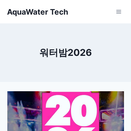
Skip
AquaWater Tech
to
content
워터밤2026