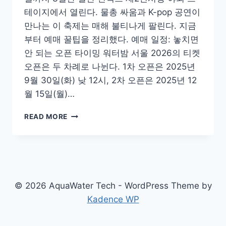
테이지에서 열린다. 물총 싸움과 K-pop 공연이
만나는 이 축제는 매해 불티나게 팔린다. 지금
부터 예매 꿀팁을 정리했다. 예매 일정: 놓치면
안 되는 오픈 타이밍 워터밤 서울 2026의 티켓
오픈은 두 차례로 나뉜다. 1차 오픈은 2025년
9월 30일(화) 낮 12시, 2차 오픈은 2025년 12
월 15일(월)…
워
READ MORE
터
밤
2026
7
월
일
© 2026 AquaWater Tech - WordPress Theme by
산
Kadence WP
킨
텍
스