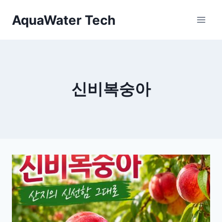
Skip
AquaWater Tech
to
content
신비복숭아