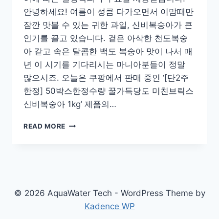
안녕하세요! 여름이 성큼 다가오면서 이맘때만
잠깐 맛볼 수 있는 귀한 과일, 신비복숭아가 큰
인기를 끌고 있습니다. 겉은 아삭한 천도복숭
아 같고 속은 달콤한 백도 복숭아 맛이 나서 매
년 이 시기를 기다리시는 마니아분들이 정말
많으시죠. 오늘은 쿠팡에서 판매 중인 ‘[단2주
한정] 50박스한정수량 꿀가득당도 미친브릭스
신비복숭아 1kg’ 제품의…
[단
READ MORE
2
주
한
정]
50
박
© 2026 AquaWater Tech - WordPress Theme by
스
Kadence WP
한
정