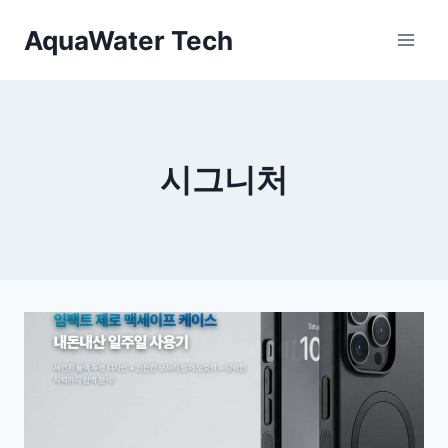
Skip
AquaWater Tech
to
content
시그니처