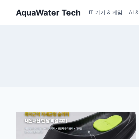
Skip
AquaWater Tech
to
IT 기기 & 게임
AI
content