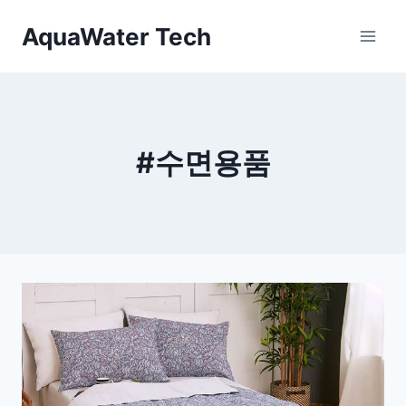
Skip
AquaWater Tech
to
content
#수면용품