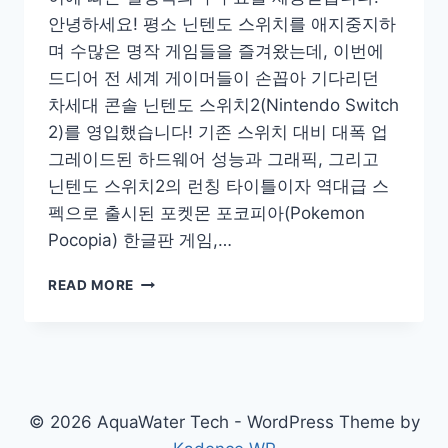
안녕하세요! 평소 닌텐도 스위치를 애지중지하
며 수많은 명작 게임들을 즐겨왔는데, 이번에
드디어 전 세계 게이머들이 손꼽아 기다리던
차세대 콘솔 닌텐도 스위치2(Nintendo Switch
2)를 영입했습니다! 기존 스위치 대비 대폭 업
그레이드된 하드웨어 성능과 그래픽, 그리고
닌텐도 스위치2의 런칭 타이틀이자 역대급 스
펙으로 출시된 포켓몬 포코피아(Pokemon
Pocopia) 한글판 게임,…
드
READ MORE
디
어
내
손
에!
닌
© 2026 AquaWater Tech - WordPress Theme by
텐