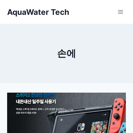
Skip
AquaWater Tech
to
content
손에