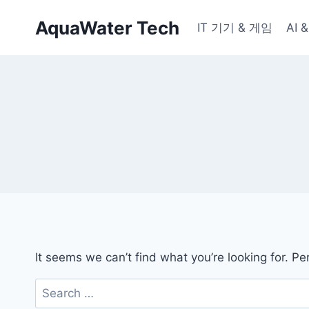
Skip
AquaWater Tech
to
IT 기기 & 게임
AI
content
It seems we can’t find what you’re looking for. P
Search
for: