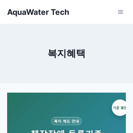
Skip
AquaWater Tech
to
content
복지혜택