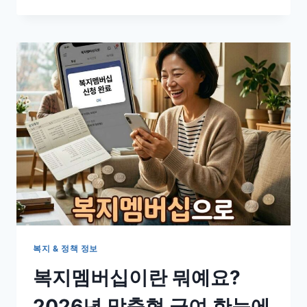
장
장
애
등
록
기
준
신
청
방
법
총
정
리
(2026
년
7
월
복지 & 정책 정보
시
복지멤버십이란 뭐예요?
행)
2026년 맞춤형 급여 한눈에