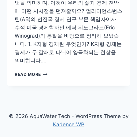
엇을 의미하며, 이것이 우리의 삶과 경제 전반
에 어떤 시사점을 던져줄까요? 얼라이언스번스
틴(AB)의 선진국 경제 연구 부문 책임자이자
수석 미국 경제학자인 에릭 위노그라드(Eric
Winograd)의 통찰을 바탕으로 정리해 보았습
니다. 1. K자형 경제란 무엇인가? K자형 경제는
경제가 두 갈래로 나뉘어 양극화되는 현상을
의미합니다….
K
READ MORE
자
형
경
제
(THE
K-
© 2026 AquaWater Tech - WordPress Theme by
SHAPED
Kadence WP
ECONOMY):
양