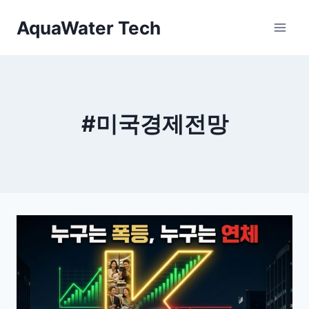
Skip
AquaWater Tech
to
content
#미국경제전망