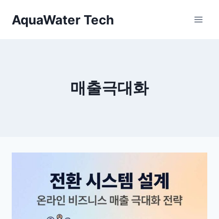
Skip
AquaWater Tech
to
content
매출극대화