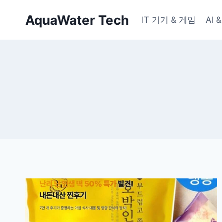
Skip
AquaWater Tech
to
IT 기기 & 게임
AI
content