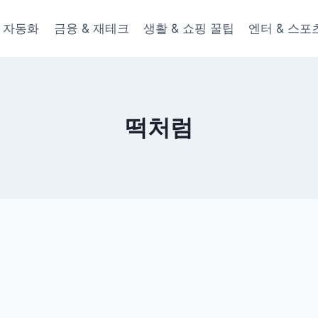
 & 자동화
금융 & 재테크
생활 & 쇼핑 꿀팁
엔터 & 스포
떡처럼