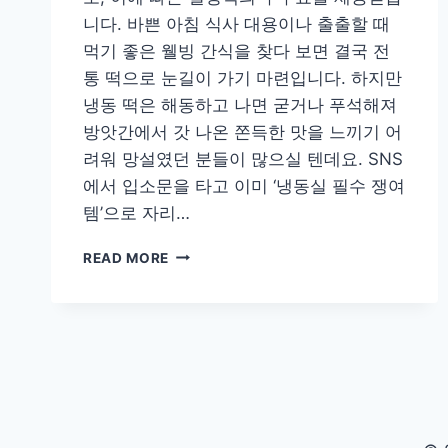
니다. 바쁜 아침 식사 대용이나 출출할 때
먹기 좋은 웰빙 간식을 찾다 보면 결국 전
통 떡으로 눈길이 가기 마련입니다. 하지만
냉동 떡은 해동하고 나면 굳거나 푸석해져
방앗간에서 갓 나온 쫀득한 맛을 느끼기 어
려워 망설였던 분들이 많으실 텐데요. SNS
에서 입소문을 타고 이미 ‘냉동실 필수 쟁여
템’으로 자리…
갓
READ MORE
지
은
떡
처
럼
말
랑
말
랑!