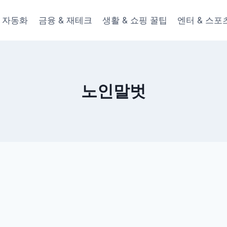
 & 자동화
금융 & 재테크
생활 & 쇼핑 꿀팁
엔터 & 스포
노인말벗