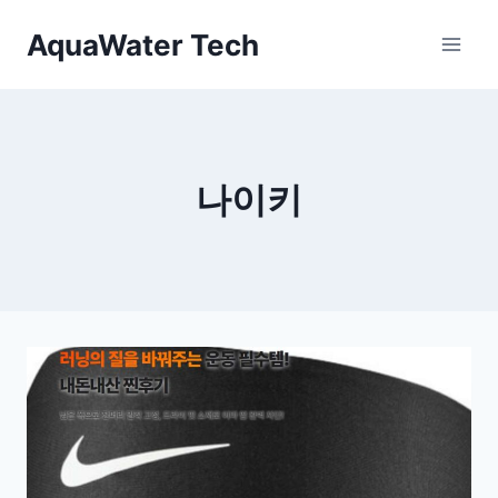
Skip
AquaWater Tech
to
content
나이키