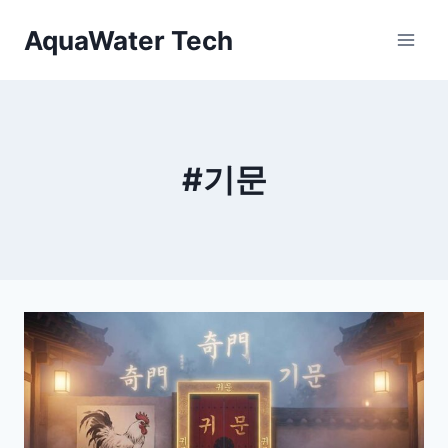
Skip
AquaWater Tech
to
content
#기문