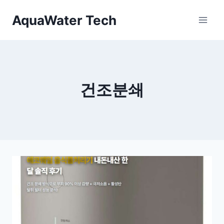
Skip
AquaWater Tech
to
content
건조분쇄