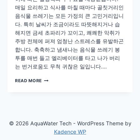
매일 요리하고 식사를 마칠 때마다 골칫거리인
음식물 쓰레기는 모든 가정의 큰 고민거리입니
다. 특히 날씨가 조금이라도 따뜻해지거나 습
해지면 금세 초파리가 꼬이고, 쾌쾌한 악취가
주방 전체에 퍼져 엄청난 스트레스를 유발하곤
합니다. 축축하고 냄새나는 음식물 쓰레기 봉
투를 매번 들고 엘리베이터를 타고 나가 버리
는 번거로움도 무척 귀찮은 일입니다….
쿠
READ MORE
쿠
에
코
웨
일
건
© 2026 AquaWater Tech - WordPress Theme by
조
Kadence WP
분
쇄